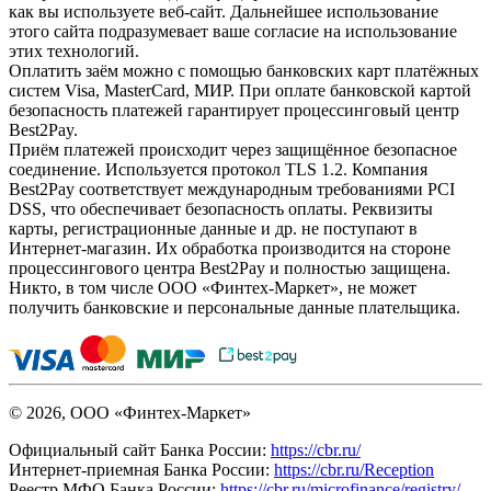
как вы используете веб-сайт. Дальнейшее использование
этого сайта подразумевает ваше согласие на использование
этих технологий.
Оплатить заём можно с помощью банковских карт платёжных
систем Visa, MasterCard, МИР. При оплате банковской картой
безопасность платежей гарантирует процессинговый центр
Best2Pay.
Приём платежей происходит через защищённое безопасное
соединение. Используется протокол TLS 1.2. Компания
Best2Pay соответствует международным требованиями PCI
DSS, что обеспечивает безопасность оплаты. Реквизиты
карты, регистрационные данные и др. не поступают в
Интернет-магазин. Их обработка производится на стороне
процессингового центра Best2Pay и полностью защищена.
Никто, в том числе ООО «Финтех-Маркет», не может
получить банковские и персональные данные плательщика.
© 2026, ООО «Финтех-Маркет»
Официальный сайт Банка России:
https://cbr.ru/
Интернет-приемная Банка России:
https://cbr.ru/Reception
Реестр МФО Банка России:
https://cbr.ru/microfinance/registry/