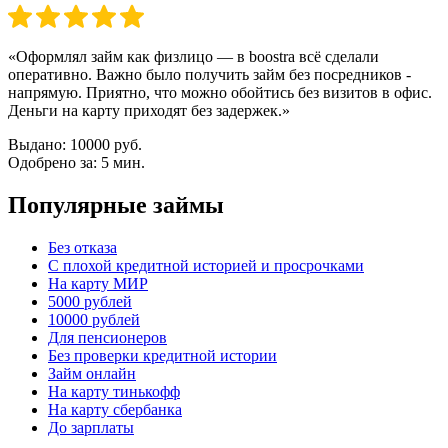
«Оформлял займ как физлицо — в boostra всё сделали
оперативно. Важно было получить займ без посредников -
напрямую. Приятно, что можно обойтись без визитов в офис.
Деньги на карту приходят без задержек.»
Выдано:
10000 руб.
Одобрено за:
5 мин.
Популярные займы
Без отказа
С плохой кредитной историей и просрочками
На карту МИР
5000 рублей
10000 рублей
Для пенсионеров
Без проверки кредитной истории
Займ онлайн
На карту тинькофф
На карту сбербанка
До зарплаты