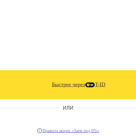
Быстрее через
T-ID
ИЛИ
Правила акции «Заем под 0%»