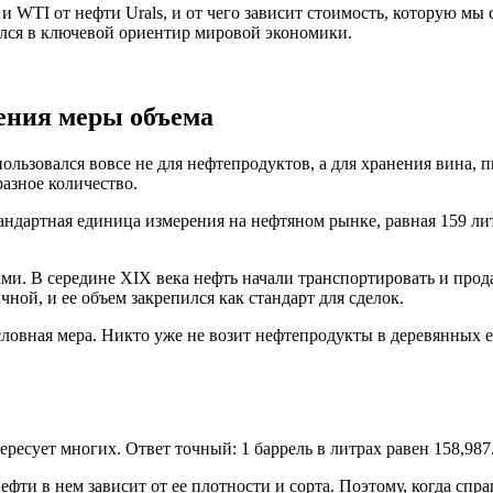
и WTI от нефти Urals, и от чего зависит стоимость, которую мы
ился в ключевой ориентир мировой экономики.
ения меры объема
пользовался вовсе не для нефтепродуктов, а для хранения вина, 
разное количество.
андартная единица измерения на нефтяном рынке, равная 159 ли
ми. В середине XIX века нефть начали транспортировать и прод
ной, и ее объем закрепился как стандарт для сделок.
словная мера. Никто уже не возит нефтепродукты в деревянных ем
ересует многих. Ответ точный: 1 баррель в литрах равен 158,987
нефти в нем зависит от ее плотности и сорта. Поэтому, когда спр