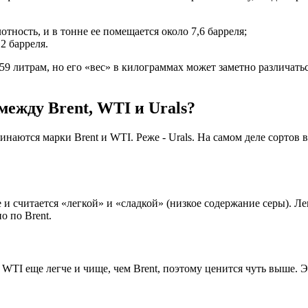
тность, и в тонне ее помещается около 7,6 барреля;
,2 барреля.
159 литрам, но его «вес» в килограммах может заметно различать
ежду Brent, WTI и Urals?
наются марки Brent и WTI. Реже - Urals. На самом деле сортов 
и считается «легкой» и «сладкой» (низкое содержание серы). Ле
о по Brent.
 WTI еще легче и чище, чем Brent, поэтому ценится чуть выше. 