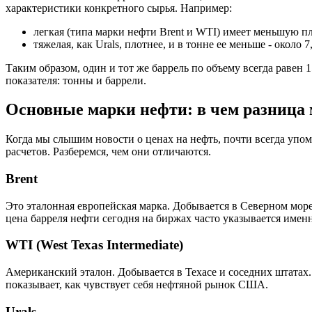
характеристики конкретного сырья. Например:
легкая (типа марки нефти Brent и WTI) имеет меньшую пло
тяжелая, как Urals, плотнее, и в тонне ее меньше - около 7
Таким образом, один и тот же баррель по объему всегда равен 
показателя: тонны и баррели.
Основные марки нефти: в чем разница м
Когда мы слышим новости о ценах на нефть, почти всегда упоми
расчетов. Разберемся, чем они отличаются.
Brent
Это эталонная европейская марка. Добывается в Северном море 
цена барреля нефти сегодня на биржах часто указывается именн
WTI (West Texas Intermediate)
Американский эталон. Добывается в Техасе и соседних штатах.
показывает, как чувствует себя нефтяной рынок США.
Urals