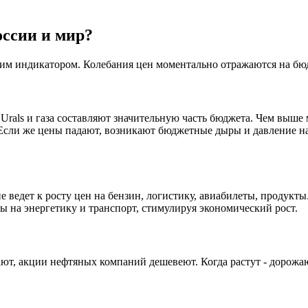
оссии и мир?
ким индикатором. Колебания цен моментально отражаются на бю
rals и газа составляют значительную часть бюджета. Чем выше м
 Если же цены падают, возникают бюджетные дыры и давление н
 ведет к росту цен на бензин, логистику, авиабилеты, продукты
ды на энергетику и транспорт, стимулируя экономический рост.
ают, акции нефтяных компаний дешевеют. Когда растут - дорожа