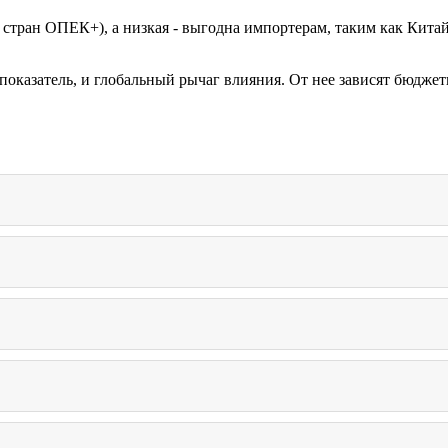
 стран ОПЕК+), а низкая - выгодна импортерам, таким как Кита
показатель, и глобальный рычаг влияния. От нее зависят бюджет
 удобный единый стандарт для международной торговли.
не.
ки на биржах, решения ОПЕК+ и ожидания трейдеров.
ых странами – участниками ОПЕК. Она служит ориентиром для к