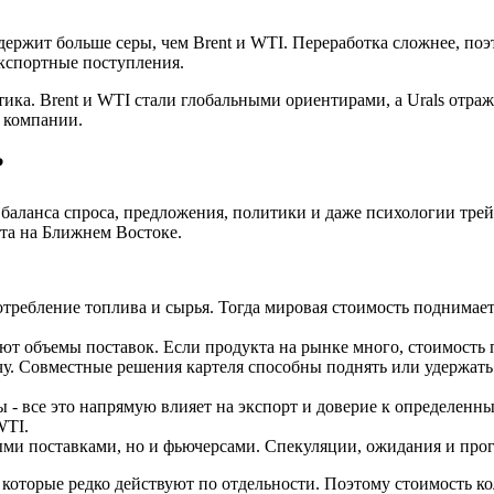
держит больше серы, чем Brent и WTI. Переработка сложнее, поэ
экспортные поступления.
тика. Brent и WTI стали глобальными ориентирами, а Urals отра
и компании.
?
го баланса спроса, предложения, политики и даже психологии тр
кта на Ближнем Востоке.
потребление топлива и сырья. Тогда мировая стоимость подним
объемы поставок. Если продукта на рынке много, стоимость па
у. Совместные решения картеля способны поднять или удержать
- все это напрямую влияет на экспорт и доверие к определенны
WTI.
ми поставками, но и фьючерсами. Спекуляции, ожидания и прог
, которые редко действуют по отдельности. Поэтому стоимость к