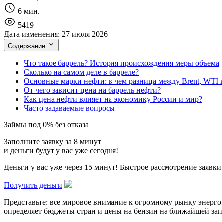
6 мин.
5419
Дата изменения:
27 июля 2026
Содержание
Что такое баррель? История происхождения меры объема
Сколько на самом деле в барреле?
Основные марки нефти: в чем разница между Brent, WTI и
От чего зависит цена на баррель нефти?
Как цена нефти влияет на экономику России и мир?
Часто задаваемые вопросы
Займы под 0% без отказа
Заполните заявку за 8 минут
и деньги будут у вас уже сегодня!
Деньги у вас уже через 15 минут! Быстрое рассмотрение заявки
Получить деньги
Представьте: все мировое внимание к огромному рынку энерго
определяет бюджеты стран и цены на бензин на ближайшей запр