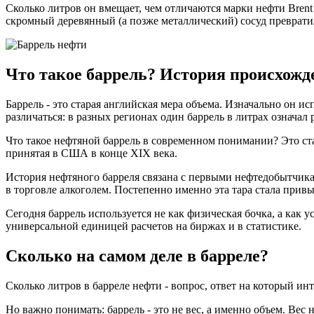
Сколько литров он вмещает, чем отличаются марки нефти Brent 
скромный деревянный (а позже металлический) сосуд преврат
Что такое баррель? История происхожд
Баррель - это старая английская мера объема. Изначально он ис
различаться: в разных регионах один баррель в литрах означал 
Что такое нефтяной баррель в современном понимании? Это ст
принятая в США в конце XIX века.
История нефтяного барреля связана с первыми нефтедобытчика
в торговле алкоголем. Постепенно именно эта тара стала привыч
Сегодня баррель используется не как физическая бочка, а как у
универсальной единицей расчетов на биржах и в статистике.
Сколько на самом деле в барреле?
Сколько литров в барреле нефти - вопрос, ответ на который инт
Но важно понимать: баррель - это не вес, а именно объем. Вес 