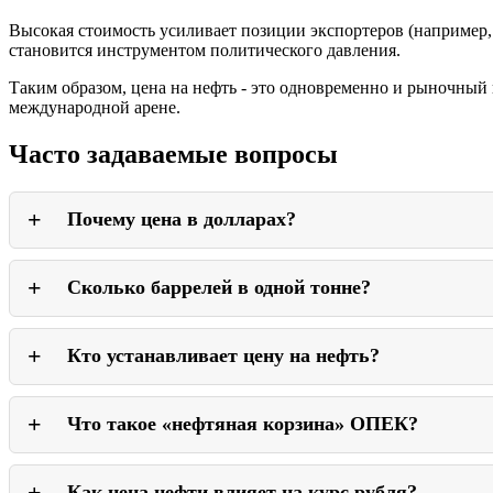
Высокая стоимость усиливает позиции экспортеров (например,
становится инструментом политического давления.
Таким образом, цена на нефть - это одновременно и рыночный 
международной арене.
Часто задаваемые вопросы
Почему цена в долларах?
Потому что доллар – основная мировая резервная валюта и
Сколько баррелей в одной тонне?
В зависимости от плотности: примерно 7,2-7,6 барреля в тон
Кто устанавливает цену на нефть?
Ее формирует нефтяной рынок: спрос и предложение, сдел
Что такое «нефтяная корзина» ОПЕК?
Это средняя стоимость нескольких сортов нефти, добываем
Как цена нефти влияет на курс рубля?