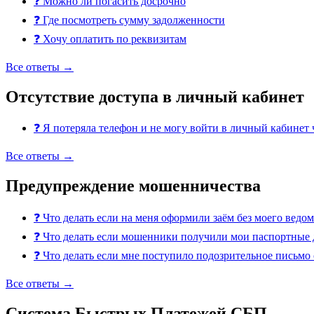
❓
Можно ли погасить досрочно
❓
Где посмотреть сумму задолженности
❓
Хочу оплатить по реквизитам
Все ответы →
Отсутствие доступа в личный кабинет
❓
Я потеряла телефон и не могу войти в личный кабинет 
Все ответы →
Предупреждение мошенничества
❓
Что делать если на меня оформили заём без моего ведом
❓
Что делать если мошенники получили мои паспортные
❓
Что делать если мне поступило подозрительное письмо 
Все ответы →
Система Быстрых Платежей СБП