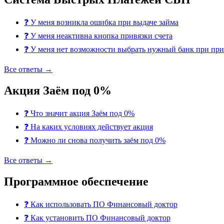
❓
У меня возникла ошибка при выдаче займа
❓
У меня неактивна кнопка привязки счета
❓
У меня нет возможности выбрать нужный банк при при
Все ответы →
Акция Заём под 0%
❓
Что значит акция Заём под 0%
❓
На каких условиях действует акция
❓
Можно ли снова получить заём под 0%
Все ответы →
Программное обеспечение
❓
Как использовать ПО Финансовый доктор
❓
Как установить ПО Финансовый доктор