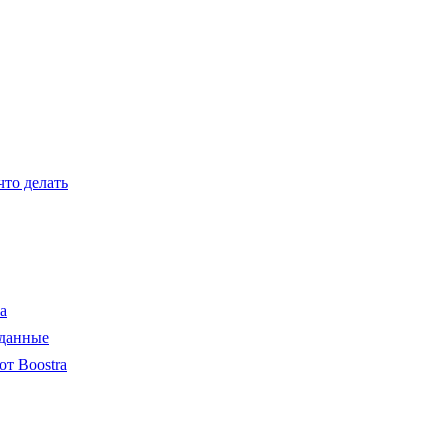
что делать
а
 данные
от Boostra