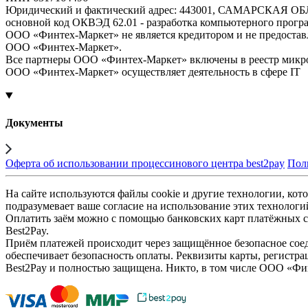
Юридический и фактический адрес: 443001, САМАРСКАЯ О
основной код ОКВЭД 62.01 - разработка компьютерного прогр
ООО «Финтех-Маркет» не является кредитором и не предоста
ООО «Финтех-Маркет».
Все партнеры ООО «Финтех-Маркет» включены в реестр микр
ООО «Финтех-Маркет» осуществляет деятельность в сфере IT
Документы
Оферта об использовании процессинового центра best2pay
Пол
На сайте используются файлы cookie и другие технологии, кото
подразумевает ваше согласие на использование этих технологи
Оплатить заём можно с помощью банковских карт платёжных си
Best2Pay.
Приём платежей происходит через защищённое безопасное соед
обеспечивает безопасность оплаты. Реквизиты карты, регистра
Best2Pay и полностью защищена. Никто, в том числе ООО «Фи