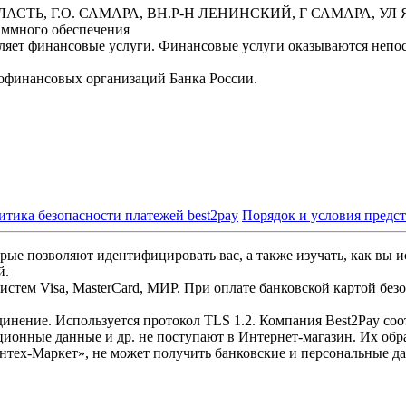
БЛАСТЬ, Г.О. САМАРА, ВН.Р-Н ЛЕНИНСКИЙ, Г САМАРА, УЛ Я
аммного обеспечения
вляет финансовые услуги. Финансовые услуги оказываются неп
офинансовых организаций Банка России.
итика безопасности платежей best2pay
Порядок и условия предс
рые позволяют идентифицировать вас, а также изучать, как вы и
й.
стем Visa, MasterCard, МИР. При оплате банковской картой без
инение. Используется протокол TLS 1.2. Компания Best2Pay со
ционные данные и др. не поступают в Интернет-магазин. Их обр
нтех-Маркет», не может получить банковские и персональные д