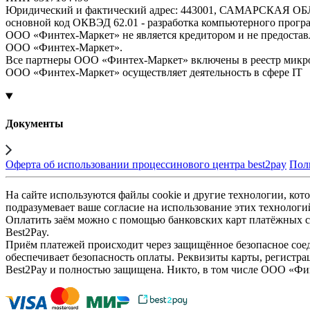
Юридический и фактический адрес: 443001, САМАРСКАЯ О
основной код ОКВЭД 62.01 - разработка компьютерного прогр
ООО «Финтех-Маркет» не является кредитором и не предоста
ООО «Финтех-Маркет».
Все партнеры ООО «Финтех-Маркет» включены в реестр микр
ООО «Финтех-Маркет» осуществляет деятельность в сфере IT
Документы
Оферта об использовании процессинового центра best2pay
Пол
На сайте используются файлы cookie и другие технологии, кото
подразумевает ваше согласие на использование этих технологи
Оплатить заём можно с помощью банковских карт платёжных си
Best2Pay.
Приём платежей происходит через защищённое безопасное соед
обеспечивает безопасность оплаты. Реквизиты карты, регистра
Best2Pay и полностью защищена. Никто, в том числе ООО «Фи