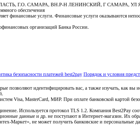
БЛАСТЬ, Г.О. САМАРА, ВН.Р-Н ЛЕНИНСКИЙ, Г САМАРА, УЛ Я
аммного обеспечения
вляет финансовые услуги. Финансовые услуги оказываются неп
офинансовых организаций Банка России.
итика безопасности платежей best2pay
Порядок и условия предс
рые позволяют идентифицировать вас, а также изучать, как вы и
й.
стем Visa, MasterCard, МИР. При оплате банковской картой без
инение. Используется протокол TLS 1.2. Компания Best2Pay со
ционные данные и др. не поступают в Интернет-магазин. Их обр
нтех-Маркет», не может получить банковские и персональные д