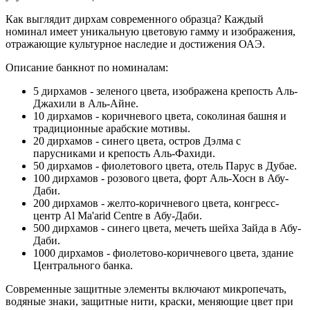
Как выглядит дирхам современного образца? Каждый
номинал имеет уникальную цветовую гамму и изображения,
отражающие культурное наследие и достижения ОАЭ.
Описание банкнот по номиналам:
5 дирхамов - зеленого цвета, изображена крепость Аль-
Джахили в Аль-Айне.
10 дирхамов - коричневого цвета, соколиная башня и
традиционные арабские мотивы.
20 дирхамов - синего цвета, остров Дэлма с
парусниками и крепость Аль-Фахиди.
50 дирхамов - фиолетового цвета, отель Парус в Дубае.
100 дирхамов - розового цвета, форт Аль-Хосн в Абу-
Даби.
200 дирхамов - желто-коричневого цвета, конгресс-
центр Al Ma'arid Centre в Абу-Даби.
500 дирхамов - синего цвета, мечеть шейха Зайда в Абу-
Даби.
1000 дирхамов - фиолетово-коричневого цвета, здание
Центрального банка.
Современные защитные элементы включают микропечать,
водяные знаки, защитные нити, краски, меняющие цвет при