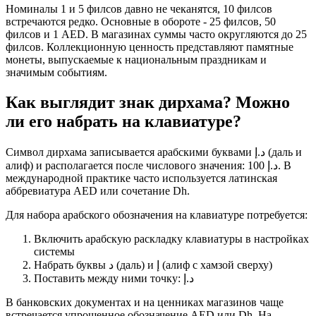
Номиналы 1 и 5 филсов давно не чеканятся, 10 филсов
встречаются редко. Основные в обороте - 25 филсов, 50
филсов и 1 AED. В магазинах суммы часто округляются до 25
филсов. Коллекционную ценность представляют памятные
монеты, выпускаемые к национальным праздникам и
значимым событиям.
Как выглядит знак дирхама? Можно
ли его набрать на клавиатуре?
Символ дирхама записывается арабскими буквами د.إ (даль и
алиф) и располагается после числового значения: 100 د.إ. В
международной практике часто используется латинская
аббревиатура AED или сочетание Dh.
Для набора арабского обозначения на клавиатуре потребуется:
Включить арабскую раскладку клавиатуры в настройках
системы
Набрать буквы د (даль) и إ (алиф с хамзой сверху)
Поставить между ними точку: د.إ
В банковских документах и на ценниках магазинов чаще
встречается упрощенное обозначение AED или Dh. На