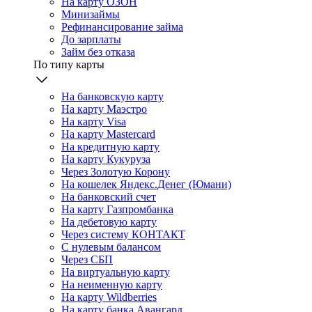
На карту ОЗОН
Минизаймы
Рефинансирование займа
До зарплаты
Займ без отказа
По типу карты
На банковскую карту
На карту Маэстро
На карту Visa
На карту Mastercard
На кредитную карту
На карту Кукуруза
Через Золотую Корону
На кошелек Яндекс.Денег (Юмани)
На банковский счет
На карту Газпромбанка
На дебетовую карту
Через систему КОНТАКТ
С нулевым балансом
Через СБП
На виртуальную карту
На неименную карту
На карту Wildberries
На карту банка Авангард