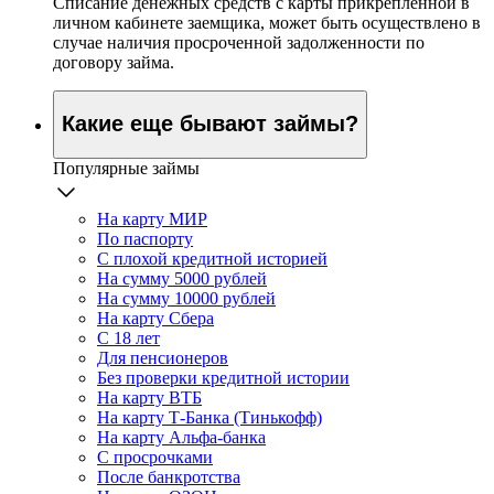
Списание денежных средств с карты прикрепленной в
личном кабинете заемщика, может быть осуществлено в
случае наличия просроченной задолженности по
договору займа.
Какие еще бывают займы?
Популярные займы
На карту МИР
По паспорту
С плохой кредитной историей
На сумму 5000 рублей
На сумму 10000 рублей
На карту Сбера
С 18 лет
Для пенсионеров
Без проверки кредитной истории
На карту ВТБ
На карту Т-Банка (Тинькофф)
На карту Альфа-банка
С просрочками
После банкротства