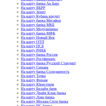
На карту банка Ак Барс
На карту ВБРР
На карту Зенит
На карту Кубань кредит
На карту банка Мегафон
На карту банка МКБ
На карту Модульбанка
На карту банка МФК
На карту Новый Век
На карту ОТП
На карту ПСБ
На карту РНКБ
На карту банка Россия
На карту Ростфинанс
На карту банка Русский Стандарт
На карту Синара
На карту банка Солидарность
На карту Точка
На карту Финам
На карту Юнистрим
На карту Билайн банк
На карту Драйв Клик банка
На карту Локо банка
На карту Москва Сити банка
На карту НС банка