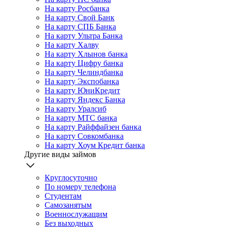
На карту Росбанка
На карту Свой Банк
На карту СПБ Банка
На карту Ультра Банка
На карту Халву
На карту Хлынов банка
На карту Цифру банка
На карту Челиндбанка
На карту Экспобанка
На карту ЮниКредит
На карту Яндекс Банка
На карту Уралсиб
На карту МТС банка
На карту Райффайзен банка
На карту Совкомбанка
На карту Хоум Кредит банка
Другие виды займов
Круглосуточно
По номеру телефона
Студентам
Самозанятым
Военнослужащим
Без выходных