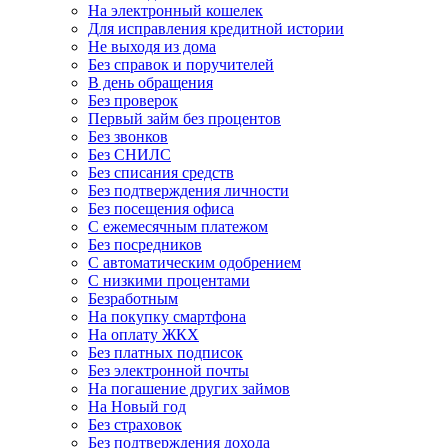
На электронный кошелек
Для исправления кредитной истории
Не выходя из дома
Без справок и поручителей
В день обращения
Без проверок
Первый займ без процентов
Без звонков
Без СНИЛС
Без списания средств
Без подтверждения личности
Без посещения офиса
С ежемесячным платежом
Без посредников
С автоматическим одобрением
С низкими процентами
Безработным
На покупку смартфона
На оплату ЖКХ
Без платных подписок
Без электронной почты
На погашение других займов
На Новый год
Без страховок
Без подтверждения дохода