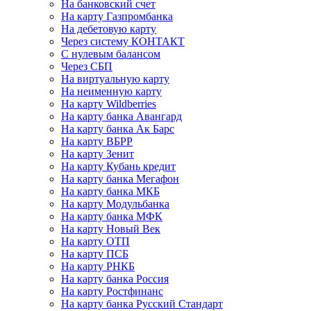
На банковский счет
На карту Газпромбанка
На дебетовую карту
Через систему КОНТАКТ
С нулевым балансом
Через СБП
На виртуальную карту
На неименную карту
На карту Wildberries
На карту банка Авангард
На карту банка Ак Барс
На карту ВБРР
На карту Зенит
На карту Кубань кредит
На карту банка Мегафон
На карту банка МКБ
На карту Модульбанка
На карту банка МФК
На карту Новый Век
На карту ОТП
На карту ПСБ
На карту РНКБ
На карту банка Россия
На карту Ростфинанс
На карту банка Русский Стандарт