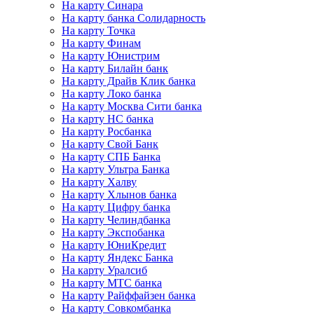
На карту Синара
На карту банка Солидарность
На карту Точка
На карту Финам
На карту Юнистрим
На карту Билайн банк
На карту Драйв Клик банка
На карту Локо банка
На карту Москва Сити банка
На карту НС банка
На карту Росбанка
На карту Свой Банк
На карту СПБ Банка
На карту Ультра Банка
На карту Халву
На карту Хлынов банка
На карту Цифру банка
На карту Челиндбанка
На карту Экспобанка
На карту ЮниКредит
На карту Яндекс Банка
На карту Уралсиб
На карту МТС банка
На карту Райффайзен банка
На карту Совкомбанка