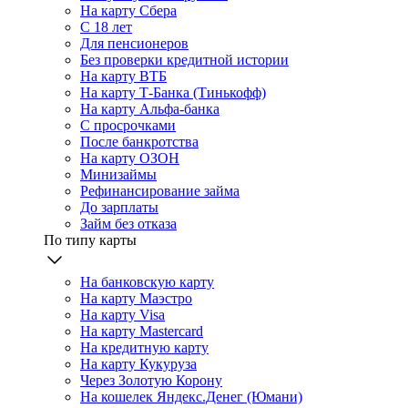
На карту Сбера
С 18 лет
Для пенсионеров
Без проверки кредитной истории
На карту ВТБ
На карту Т-Банка (Тинькофф)
На карту Альфа-банка
С просрочками
После банкротства
На карту ОЗОН
Минизаймы
Рефинансирование займа
До зарплаты
Займ без отказа
По типу карты
На банковскую карту
На карту Маэстро
На карту Visa
На карту Mastercard
На кредитную карту
На карту Кукуруза
Через Золотую Корону
На кошелек Яндекс.Денег (Юмани)