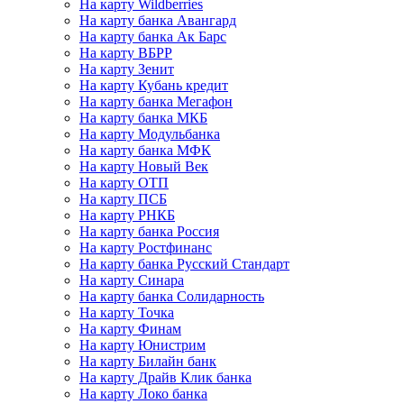
На карту Wildberries
На карту банка Авангард
На карту банка Ак Барс
На карту ВБРР
На карту Зенит
На карту Кубань кредит
На карту банка Мегафон
На карту банка МКБ
На карту Модульбанка
На карту банка МФК
На карту Новый Век
На карту ОТП
На карту ПСБ
На карту РНКБ
На карту банка Россия
На карту Ростфинанс
На карту банка Русский Стандарт
На карту Синара
На карту банка Солидарность
На карту Точка
На карту Финам
На карту Юнистрим
На карту Билайн банк
На карту Драйв Клик банка
На карту Локо банка