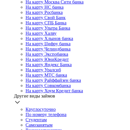
На карту Москва Сити банка
На карту НС банка
На карту Росбанка
На карту Свой Банк
На карту СПБ Банка
На карту Ультра Банка
На карту Халву
На карту Хлынов банка
На карту Цифру банка
На карту Челиндбанка
На карту Экспобанка
На карту ЮниКредит
На карту Яндекс Банка
На карту Уралсиб
На карту МТС банка
На карту Райффайзен банка
На карту Совкомбанка
На карту Хоум Кредит банка
Другие виды займов
Круглосуточно
По номеру телефона
Студентам
Самозанятым