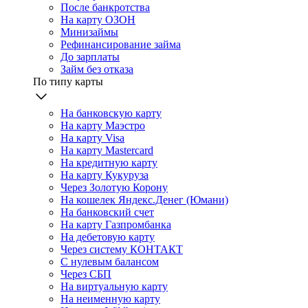
После банкротства
На карту ОЗОН
Минизаймы
Рефинансирование займа
До зарплаты
Займ без отказа
По типу карты
На банковскую карту
На карту Маэстро
На карту Visa
На карту Mastercard
На кредитную карту
На карту Кукуруза
Через Золотую Корону
На кошелек Яндекс.Денег (Юмани)
На банковский счет
На карту Газпромбанка
На дебетовую карту
Через систему КОНТАКТ
С нулевым балансом
Через СБП
На виртуальную карту
На неименную карту