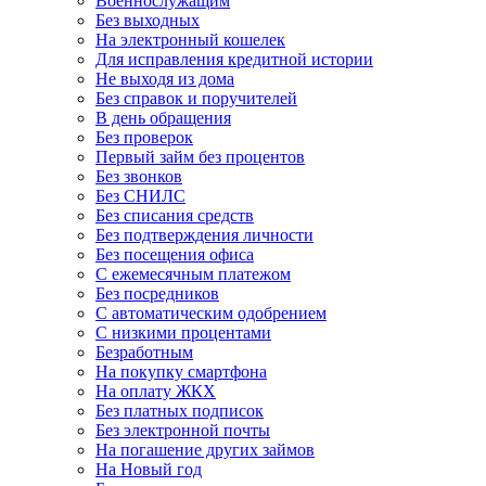
Военнослужащим
Без выходных
На электронный кошелек
Для исправления кредитной истории
Не выходя из дома
Без справок и поручителей
В день обращения
Без проверок
Первый займ без процентов
Без звонков
Без СНИЛС
Без списания средств
Без подтверждения личности
Без посещения офиса
С ежемесячным платежом
Без посредников
С автоматическим одобрением
С низкими процентами
Безработным
На покупку смартфона
На оплату ЖКХ
Без платных подписок
Без электронной почты
На погашение других займов
На Новый год