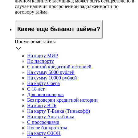
личном кабинете заемщика, может быть осуществлено в
случае наличия просроченной задолженности по
договору займа.
Какие еще бывают займы?
Популярные займы
На карту МИР
По паспорту
С плохой кредитной историей
На сумму 5000 рублей
На сумму 10000 рублей
На карту Сбера
С 18 лет
Для пенсионеров
Без проверки кредитной истории
На карту ВТБ
На карту Т-Банка (Тинькофф)
На карту Альфа-банка
С просрочками
После банкротства
На карту ОЗОН