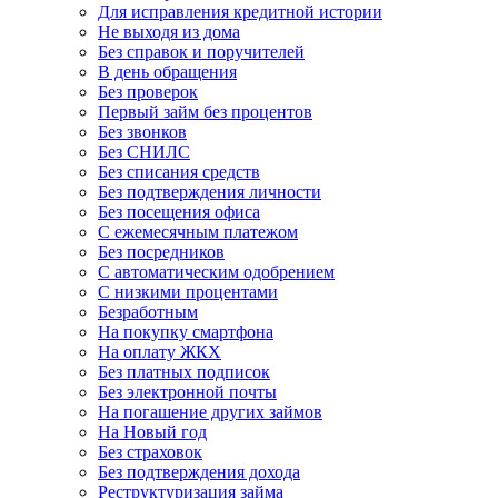
Для исправления кредитной истории
Не выходя из дома
Без справок и поручителей
В день обращения
Без проверок
Первый займ без процентов
Без звонков
Без СНИЛС
Без списания средств
Без подтверждения личности
Без посещения офиса
С ежемесячным платежом
Без посредников
С автоматическим одобрением
С низкими процентами
Безработным
На покупку смартфона
На оплату ЖКХ
Без платных подписок
Без электронной почты
На погашение других займов
На Новый год
Без страховок
Без подтверждения дохода
Реструктуризация займа