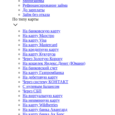
Минизаймы
Рефинансирование займа
До зарплаты
Займ без отказа
По типу карты
На банковскую карту
На карту Маэстро
На карту Visa
На карту Mastercard
На кредитную карту
На карту Кукуруза
Через Золотую Корону
На кошелек Яндекс.Денег (Юмани)
На банковский счет
На карту Газпромбанка
На дебетовую карту
Через систему КОНТАКТ
С нулевым балансом
Через СБП
На виртуальную карту
На неименную карту
На карту Wildberries
На карту банка Авангард
На карту банка Ак Барс