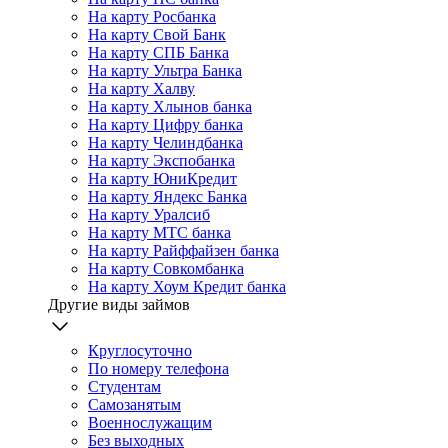
На карту Росбанка
На карту Свой Банк
На карту СПБ Банка
На карту Ультра Банка
На карту Халву
На карту Хлынов банка
На карту Цифру банка
На карту Челиндбанка
На карту Экспобанка
На карту ЮниКредит
На карту Яндекс Банка
На карту Уралсиб
На карту МТС банка
На карту Райффайзен банка
На карту Совкомбанка
На карту Хоум Кредит банка
Другие виды займов
Круглосуточно
По номеру телефона
Студентам
Самозанятым
Военнослужащим
Без выходных