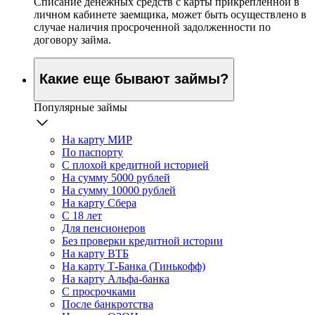
Списание денежных средств с карты прикрепленной в
личном кабинете заемщика, может быть осуществлено в
случае наличия просроченной задолженности по
договору займа.
Какие еще бывают займы?
Популярные займы
На карту МИР
По паспорту
С плохой кредитной историей
На сумму 5000 рублей
На сумму 10000 рублей
На карту Сбера
С 18 лет
Для пенсионеров
Без проверки кредитной истории
На карту ВТБ
На карту Т-Банка (Тинькофф)
На карту Альфа-банка
С просрочками
После банкротства