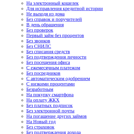
На электронный кошелек
Для исправления кредитной истории
Не выходя из дома
Без справок и поручителей
В день обращения
Без проверок
Первый займ без процентов
Без звонков
Без СНИЛС
Без списания средств
Без подтверждения личности
Без посещения офиса
С ежемесячным платежом
Без посредников
С автоматическим одобрением
С низкими процентами
Безработным
На покупку смартфона
На оплату ЖКХ
Без платных подписок
Без электронной почты
На погашение других займов
На Новый год
Без страховок
Без подтверждения дохода