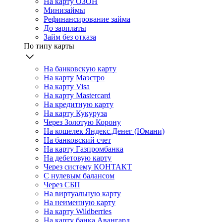
На карту ОЗОН
Минизаймы
Рефинансирование займа
До зарплаты
Займ без отказа
По типу карты
На банковскую карту
На карту Маэстро
На карту Visa
На карту Mastercard
На кредитную карту
На карту Кукуруза
Через Золотую Корону
На кошелек Яндекс.Денег (Юмани)
На банковский счет
На карту Газпромбанка
На дебетовую карту
Через систему КОНТАКТ
С нулевым балансом
Через СБП
На виртуальную карту
На неименную карту
На карту Wildberries
На карту банка Авангард