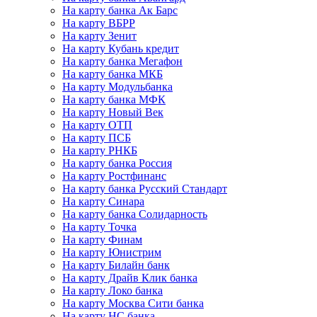
На карту банка Ак Барс
На карту ВБРР
На карту Зенит
На карту Кубань кредит
На карту банка Мегафон
На карту банка МКБ
На карту Модульбанка
На карту банка МФК
На карту Новый Век
На карту ОТП
На карту ПСБ
На карту РНКБ
На карту банка Россия
На карту Ростфинанс
На карту банка Русский Стандарт
На карту Синара
На карту банка Солидарность
На карту Точка
На карту Финам
На карту Юнистрим
На карту Билайн банк
На карту Драйв Клик банка
На карту Локо банка
На карту Москва Сити банка
На карту НС банка