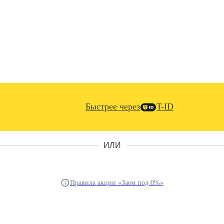
Быстрее через
T-ID
ИЛИ
Правила акции «Заем под 0%»