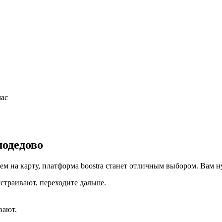
час
модедово
ем на карту, платформа boostra станет отличным выбором. Вам 
устраивают, переходите дальше.
вают.