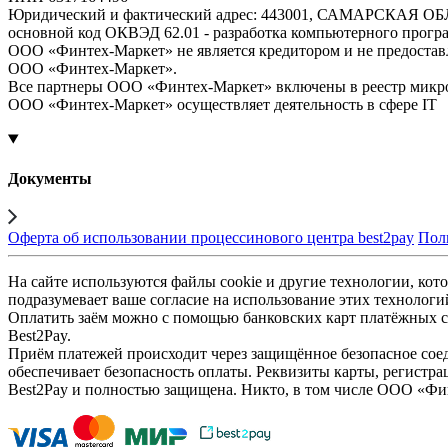
Юридический и фактический адрес: 443001, САМАРСКАЯ О
основной код ОКВЭД 62.01 - разработка компьютерного прогр
ООО «Финтех-Маркет» не является кредитором и не предоста
ООО «Финтех-Маркет».
Все партнеры ООО «Финтех-Маркет» включены в реестр микр
ООО «Финтех-Маркет» осуществляет деятельность в сфере IT
Документы
Оферта об использовании процессинового центра best2pay
Пол
На сайте используются файлы cookie и другие технологии, кото
подразумевает ваше согласие на использование этих технологи
Оплатить заём можно с помощью банковских карт платёжных си
Best2Pay.
Приём платежей происходит через защищённое безопасное соед
обеспечивает безопасность оплаты. Реквизиты карты, регистра
Best2Pay и полностью защищена. Никто, в том числе ООО «Фи