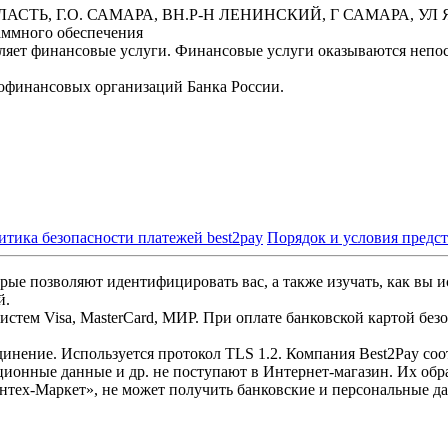
БЛАСТЬ, Г.О. САМАРА, ВН.Р-Н ЛЕНИНСКИЙ, Г САМАРА, УЛ Я
аммного обеспечения
вляет финансовые услуги. Финансовые услуги оказываются неп
офинансовых организаций Банка России.
итика безопасности платежей best2pay
Порядок и условия предс
рые позволяют идентифицировать вас, а также изучать, как вы и
й.
стем Visa, MasterCard, МИР. При оплате банковской картой без
инение. Используется протокол TLS 1.2. Компания Best2Pay со
ционные данные и др. не поступают в Интернет-магазин. Их обр
нтех-Маркет», не может получить банковские и персональные д