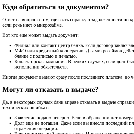
Куда обратиться за документом?
Ответ на вопрос о том, где взять справку о задолженности по 
если речь идет о микрозайме.
Вот кто еще может выдать документ:
Филиал или контакт-центр банка. Если договор заключал
МФО или кредитный кооператив. Для микрозаймов действ
бланке с подписью и печатью.
Коллекторская компания. В редких случаях, если долг бы
исполнении обязательств.
Иногда документ выдают сразу после последнего платежа, но ч
Могут ли отказать в выдаче?
Да, в некоторых случаях банк вправе отказать в выдаче справк
технических ошибках:
Заявление подано неверно. Если в обращении нет номера
Долг еще не погашен. Даже если вы внесли последний пла
отражения операции.
Есть минимальный остаток долга. Иногда на счете остаю