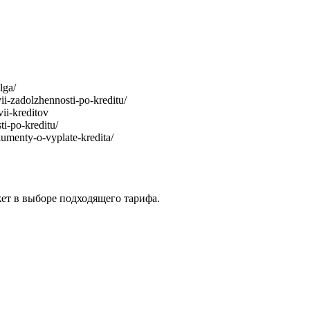
lga/
i-zadolzhennosti-po-kreditu/
ii-kreditov
i-po-kreditu/
menty-o-vyplate-kredita/
жет в выборе подходящего тарифа.