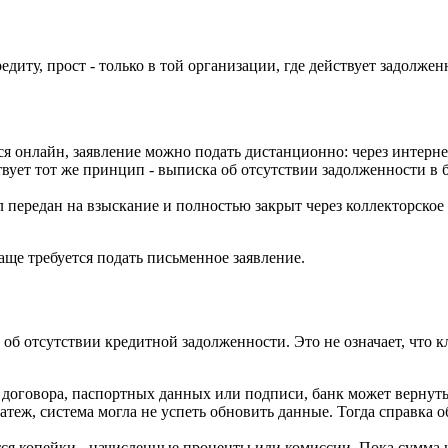
кредиту, прост - только в той организации, где действует задол
ся онлайн, заявление можно подать дистанционно: через интерн
ует тот же принцип - выписка об отсутствии задолженности в 
л передан на взыскание и полностью закрыт через коллекторское
аще требуется подать письменное заявление.
и об отсутствии кредитной задолженности. Это не означает, что
 договора, паспортных данных или подписи, банк может вернуть 
теж, система могла не успеть обновить данные. Тогда справка об
тся копейки - начисленные проценты или комиссии. Пока сумма н