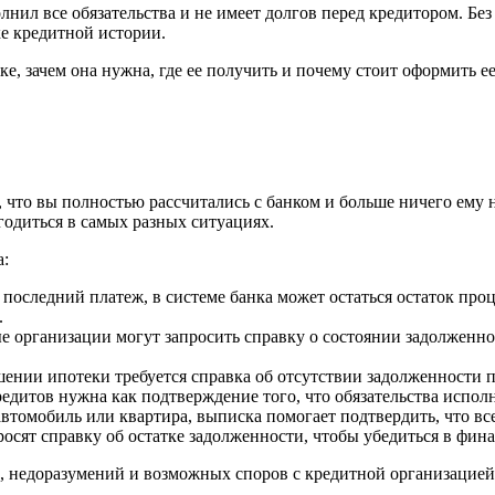
лнил все обязательства и не имеет долгов перед кредитором. Без
е кредитной истории.
ке, зачем она нужна, где ее получить и почему стоит оформить ее
, что вы полностью рассчитались с банком и больше ничего ему н
игодиться в самых разных ситуациях.
а:
последний платеж, в системе банка может остаться остаток про
.
организации могут запросить справку о состоянии задолженност
ении ипотеки требуется справка об отсутствии задолженности п
редитов нужна как подтверждение того, что обязательства испо
автомобиль или квартира, выписка помогает подтвердить, что в
росят справку об остатке задолженности, чтобы убедиться в фин
к, недоразумений и возможных споров с кредитной организацией