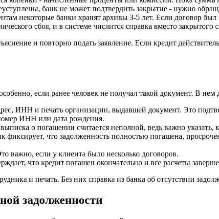
еуступлены, банк не может подтвердить закрытие - нужно обращ
там некоторые банки хранят архивы 3-5 лет. Если договор был 
нического сбоя, и в системе числится справка вместо закрытого с
бъяснение и повторно подать заявление. Если кредит действител
особенно, если ранее человек не получал такой документ. В нем
рес, ИНН и печать организации, выдавшей документ. Это подтв
номер ИНН или дата рождения.
выписка о погашении считается неполной, ведь важно указать, к
нк фиксирует, что задолженность полностью погашена, просроче
то важно, если у клиента было несколько договоров.
рждает, что кредит погашен окончательно и все расчеты заверш
рудника и печать. Без них справка из банка об отсутствии задо
дной задолженности