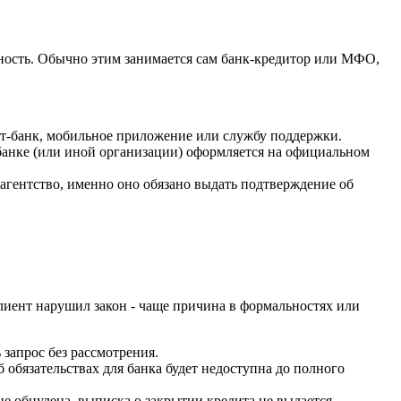
женность. Обычно этим занимается сам банк-кредитор или МФО,
ет-банк, мобильное приложение или службу поддержки.
банке (или иной организации) оформляется на официальном
 агентство, именно оно обязано выдать подтверждение об
 клиент нарушил закон - чаще причина в формальностях или
запрос без рассмотрения.
 обязательствах для банка будет недоступна до полного
е обнулена, выписка о закрытии кредита не выдается.