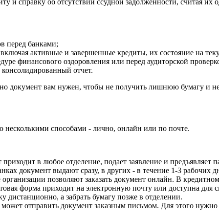
у и справку об отсутствии ссудной задолженности, считая их о
ов перед банками;
 включая активные и завершенные кредиты, их состояние на тек
едуре финансового оздоровления или перед аудиторской проверк
 консолидированный отчет.
но документ вам нужен, чтобы не получить лишнюю бумагу и не 
о несколькими способами - лично, онлайн или по почте.
приходит в любое отделение, подает заявление и предъявляет па
ках документ выдают сразу, в других - в течение 1-3 рабочих д
организации позволяют заказать документ онлайн. В кредитном 
овая форма приходит на электронную почту или доступна для с
у дистанционно, а забрать бумагу позже в отделении.
 может отправить документ заказным письмом. Для этого нужно 