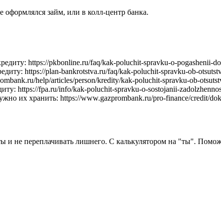
где оформлялся займ, или в колл-центр банка.
ту: https://pkbonline.ru/faq/kak-poluchit-spravku-o-pogashenii-do
: https://plan-bankrotstva.ru/faq/kak-poluchit-spravku-ob-otsutstvi
ank.ru/help/articles/person/kredity/kak-poluchit-spravku-ob-otsutstv
https://fpa.ru/info/kak-poluchit-spravku-o-sostojanii-zadolzhennost
о их хранить: https://www.gazprombank.ru/pro-finance/credit/doku
ты и не переплачивать лишнего. С калькулятором на "ты". Помо