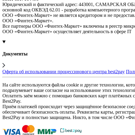
Юридический и фактический адрес: 443001, САМАРСКАЯ О
основной код ОКВЭД 62.01 - разработка компьютерного прогр
ООО «Финтех-Маркет» не является кредитором и не предоста
ООО «Финтех-Маркет».
Все партнеры ООО «Финтех-Маркет» включены в реестр микр
ООО «Финтех-Маркет» осуществляет деятельность в сфере IT
Документы
Оферта об использовании процессинового центра best2pay
Пол
На сайте используются файлы cookie и другие технологии, кото
подразумевает ваше согласие на использование этих технологи
Оплатить заём можно с помощью банковских карт платёжных си
Best2Pay.
Приём платежей происходит через защищённое безопасное соед
обеспечивает безопасность оплаты. Реквизиты карты, регистра
Best2Pay и полностью защищена. Никто, в том числе ООО «Фи