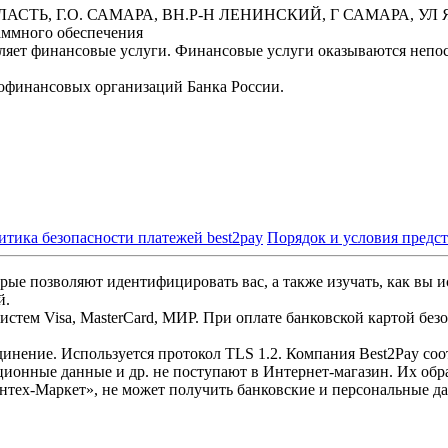
БЛАСТЬ, Г.О. САМАРА, ВН.Р-Н ЛЕНИНСКИЙ, Г САМАРА, УЛ Я
аммного обеспечения
вляет финансовые услуги. Финансовые услуги оказываются неп
офинансовых организаций Банка России.
итика безопасности платежей best2pay
Порядок и условия предс
рые позволяют идентифицировать вас, а также изучать, как вы и
й.
стем Visa, MasterCard, МИР. При оплате банковской картой без
инение. Используется протокол TLS 1.2. Компания Best2Pay со
ционные данные и др. не поступают в Интернет-магазин. Их обр
нтех-Маркет», не может получить банковские и персональные д