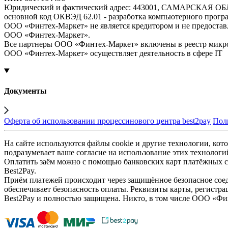
Юридический и фактический адрес: 443001, САМАРСКАЯ О
основной код ОКВЭД 62.01 - разработка компьютерного прогр
ООО «Финтех-Маркет» не является кредитором и не предоста
ООО «Финтех-Маркет».
Все партнеры ООО «Финтех-Маркет» включены в реестр микр
ООО «Финтех-Маркет» осуществляет деятельность в сфере IT
Документы
Оферта об использовании процессинового центра best2pay
Пол
На сайте используются файлы cookie и другие технологии, кото
подразумевает ваше согласие на использование этих технологи
Оплатить заём можно с помощью банковских карт платёжных си
Best2Pay.
Приём платежей происходит через защищённое безопасное соед
обеспечивает безопасность оплаты. Реквизиты карты, регистра
Best2Pay и полностью защищена. Никто, в том числе ООО «Фи