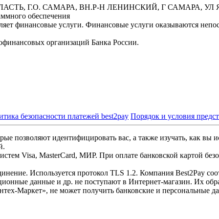
БЛАСТЬ, Г.О. САМАРА, ВН.Р-Н ЛЕНИНСКИЙ, Г САМАРА, УЛ Я
аммного обеспечения
вляет финансовые услуги. Финансовые услуги оказываются неп
офинансовых организаций Банка России.
итика безопасности платежей best2pay
Порядок и условия предс
рые позволяют идентифицировать вас, а также изучать, как вы и
й.
стем Visa, MasterCard, МИР. При оплате банковской картой без
инение. Используется протокол TLS 1.2. Компания Best2Pay со
ционные данные и др. не поступают в Интернет-магазин. Их обр
нтех-Маркет», не может получить банковские и персональные д