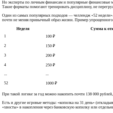
Но эксперты по личным финансам и популярные финансовые ме
Такие форматы помогают тренировать дисциплину, не перегруж
Один из самых популярных подходов — челлендж «52 недели».
почти не меняя привычный образ жизни. Пример упрощенного 
Неделя
Сумма к от
1
100 ₽
2
150 ₽
3
200 ₽
4
250 ₽
...
...
52
1000 ₽
При такой логике за год можно накопить почти 138 000 рубле
Есть и другие игровые методы: «копилка на 31 день» (откладыв
«хвосты» в накопления через банковскую копилку или отдельны