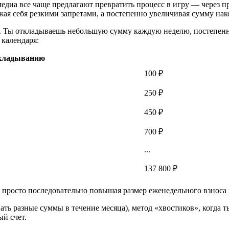
диа все чаще предлагают превратить процесс в игру — через пр
ая себя резкими запретами, а постепенно увеличивая сумму нак
 Ты откладываешь небольшую сумму каждую неделю, постепенно 
календаря:
кладыванию
100 ₽
250 ₽
450 ₽
700 ₽
...
137 800 ₽
й, просто последовательно повышая размер еженедельного взнос
ать разные суммы в течение месяца), метод «хвостиков», когда 
й счет.