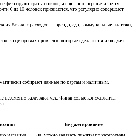
е фиксируют траты вообще, а еще часть ограничивается
чти 6 из 10 человек признаются, что регулярно совершают
воих базовых расходов — аренда, еда, коммунальные платежи,
несколько цифровых привычек, которые сделают твой бюджет
оматически собирают данные по картам и наличным,
рые незаметно раздувают чек. Финансовые консультанты
ат.
изация
Бюджетирование
нию магазина
Да, можно задавать лимиты по категориям