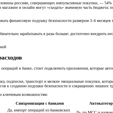
половины россиян, совершающих импульсивные покупки, — 54% н
магазине и онлайн могут «съедать» значимую часть бюджета: по
овать финансовую подушку безопасности размером 3–6 месяцев т
обязательно зарабатывать в разы больше: достаточно внедрить 
асходов
ю операций в банке, стоит подключить приложения, которые авт
авку, подписки, транспорт и мелкие эмоциальные покупки, кото
агов к созданию подушки безопасности и сокращению лишних тр
по ключевым возможностям:
Синхронизация с банками
Автокатегор
Да, импорт операций из банковских
Да, по MCC и назва