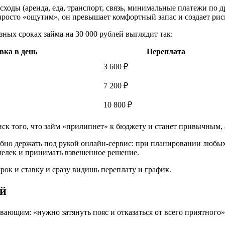
сходы (аренда, еда, транспорт, связь, минимальные платежи по д
 просто «ощутим», он превышает комфортный запас и создает рис
ных сроках займа на 30 000 рублей выглядит так:
вка в день
Переплата
3 600 ₽
7 200 ₽
10 800 ₽
иск того, что займ «прилипнет» к бюджету и станет привычным,
обно держать под рукой онлайн‑сервис: при планировании любых
ошелек и принимать взвешенное решение.
ок и ставку и сразу видишь переплату и график.
й
ающим: «нужно затянуть пояс и отказаться от всего приятного»