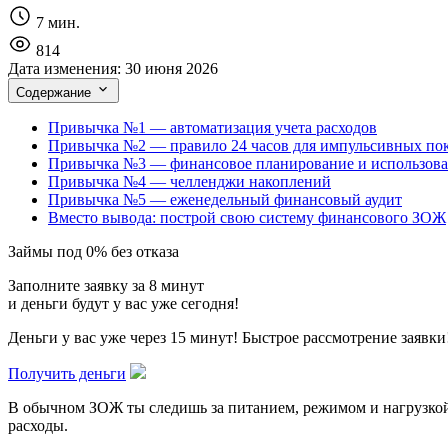
7 мин.
814
Дата изменения:
30 июня 2026
Содержание
Привычка №1 — автоматизация учета расходов
Привычка №2 — правило 24 часов для импульсивных по
Привычка №3 — финансовое планирование и использова
Привычка №4 — челленджи накоплений
Привычка №5 — еженедельный финансовый аудит
Вместо вывода: построй свою систему финансового ЗОЖ
Займы под 0% без отказа
Заполните заявку за 8 минут
и деньги будут у вас уже сегодня!
Деньги у вас уже через 15 минут! Быстрое рассмотрение заявки
Получить деньги
В обычном ЗОЖ ты следишь за питанием, режимом и нагрузкой,
расходы.