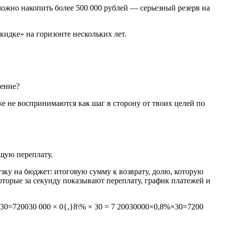
можно накопить более 500 000 рублей — серьезный резерв на
кидке» на горизонте нескольких лет.
оение?
е не воспринимаются как шаг в сторону от твоих целей по
щую переплату.
ку на бюджет: итоговую сумму к возврату, долю, которую
которые за секунду показывают переплату, график платежей и
×30=720030 000 × 0{,}8\% × 30 = 7 20030000×0,8%×30=7200