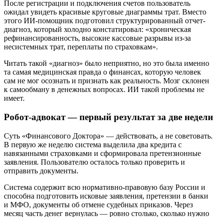
После регистрации и подключения счетов пользователь
ожидал увидеть красивые круговые диаграммы трат. Вместо
этого ИИ-помощник подготовил структурированный отчет-
диагноз, который холодно констатировал: «хроническая
рефинансированность, высокие кассовые разрывы из-за
несистемных трат, переплаты по страховкам».
Читать такой «диагноз» было неприятно, но это была именно
та самая медицинская правда о финансах, которую человек
сам не мог осознать и признать как реальность. Мозг склонен
к самообману в денежных вопросах. ИИ такой проблемы не
имеет.
Робот-адвокат — первый результат за две недели
Суть «Финансового Доктора» — действовать, а не советовать.
В первую же неделю система выделила два кредита с
навязанными страховками и сформировала претензионные
заявления. Пользователю осталось только проверить и
отправить документы.
Система содержит всю нормативно-правовую базу России и
способна подготовить исковые заявления, претензии в банки
и МФО, документы об отмене судебных приказов. Через
месяц часть денег вернулась — ровно столько, сколько нужно