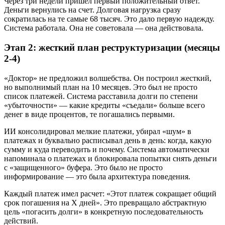
Через три недели пришел первый положительный ответ.
Деньги вернулись на счет. Долговая нагрузка сразу
сократилась на те самые 68 тысяч. Это дало первую надежду.
Система работала. Она не советовала — она действовала.
Этап 2: жесткий план реструктуризации (месяцы
2-4)
«Доктор» не предложил волшебства. Он построил жесткий,
но выполнимый план на 10 месяцев. Это был не просто
список платежей. Система расставила долги по степени
«убыточности» — какие кредиты «съедали» больше всего
денег в виде процентов, те погашались первыми.
ИИ консолидировал мелкие платежи, убирал «шум» в
платежах и буквально расписывал день в день: когда, какую
сумму и куда переводить и почему. Система автоматически
напоминала о платежах и блокировала попытки снять деньги
с «защищенного» буфера. Это было не просто
информирование — это была архитектура поведения.
Каждый платеж имел расчет: «Этот платеж сокращает общий
срок погашения на X дней». Это превращало абстрактную
цель «погасить долги» в конкретную последовательность
действий.