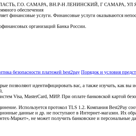
БЛАСТЬ, Г.О. САМАРА, ВН.Р-Н ЛЕНИНСКИЙ, Г САМАРА, УЛ Я
аммного обеспечения
вляет финансовые услуги. Финансовые услуги оказываются неп
офинансовых организаций Банка России.
итика безопасности платежей best2pay
Порядок и условия предс
рые позволяют идентифицировать вас, а также изучать, как вы и
й.
стем Visa, MasterCard, МИР. При оплате банковской картой без
инение. Используется протокол TLS 1.2. Компания Best2Pay со
ционные данные и др. не поступают в Интернет-магазин. Их обр
нтех-Маркет», не может получить банковские и персональные д