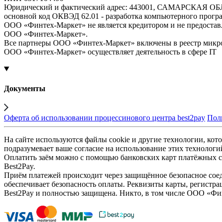
Юридический и фактический адрес: 443001, САМАРСКАЯ О
основной код ОКВЭД 62.01 - разработка компьютерного прогр
ООО «Финтех-Маркет» не является кредитором и не предоста
ООО «Финтех-Маркет».
Все партнеры ООО «Финтех-Маркет» включены в реестр микр
ООО «Финтех-Маркет» осуществляет деятельность в сфере IT
Документы
Оферта об использовании процессинового центра best2pay
Пол
На сайте используются файлы cookie и другие технологии, кото
подразумевает ваше согласие на использование этих технологи
Оплатить заём можно с помощью банковских карт платёжных си
Best2Pay.
Приём платежей происходит через защищённое безопасное соед
обеспечивает безопасность оплаты. Реквизиты карты, регистра
Best2Pay и полностью защищена. Никто, в том числе ООО «Фи