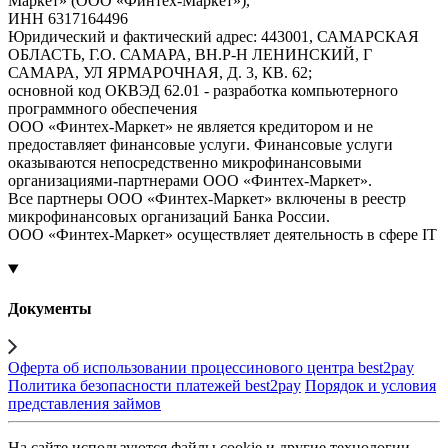
Маркет» (ООО «Финтех-Маркет»),
ИНН 6317164496
Юридический и фактический адрес: 443001, САМАРСКАЯ
ОБЛАСТЬ, Г.О. САМАРА, ВН.Р-Н ЛЕНИНСКИЙ, Г
САМАРА, УЛ ЯРМАРОЧНАЯ, Д. 3, КВ. 62;
основной код ОКВЭД 62.01 - разработка компьютерного
программного обеспечения
ООО «Финтех-Маркет» не является кредитором и не
предоставляет финансовые услуги. Финансовые услуги
оказываются непосредственно микрофинансовыми
организациями-партнерами ООО «Финтех-Маркет».
Все партнеры ООО «Финтех-Маркет» включены в реестр
микрофинансовых организаций Банка России.
ООО «Финтех-Маркет» осуществляет деятельность в сфере IT
Документы
Оферта об использовании процессинового центра best2pay
Политика безопасности платежей best2pay
Порядок и условия
представления займов
На сайте используются файлы cookie и другие технологии,