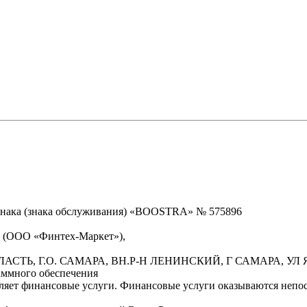
знака (знака обслуживания) «BOOSTRA» № 575896
» (ООО «Финтех-Маркет»),
БЛАСТЬ, Г.О. САМАРА, ВН.Р-Н ЛЕНИНСКИЙ, Г САМАРА, УЛ Я
аммного обеспечения
вляет финансовые услуги. Финансовые услуги оказываются неп