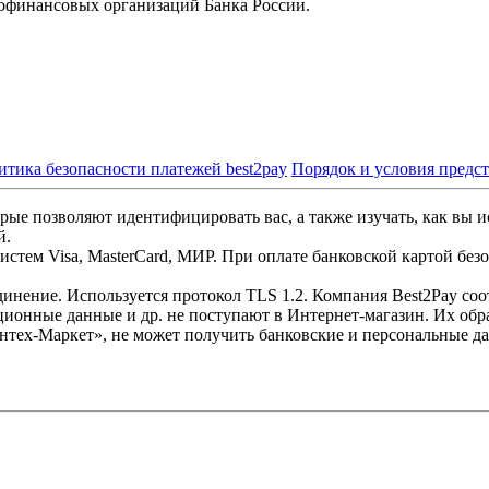
офинансовых организаций Банка России.
итика безопасности платежей best2pay
Порядок и условия предс
рые позволяют идентифицировать вас, а также изучать, как вы и
й.
стем Visa, MasterCard, МИР. При оплате банковской картой без
инение. Используется протокол TLS 1.2. Компания Best2Pay со
ционные данные и др. не поступают в Интернет-магазин. Их обр
нтех-Маркет», не может получить банковские и персональные д