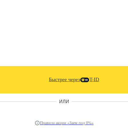
Быстрее через
T-ID
ИЛИ
Правила акции «Заем под 0%»