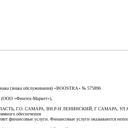
знака (знака обслуживания) «BOOSTRA» № 575896
» (ООО «Финтех-Маркет»),
БЛАСТЬ, Г.О. САМАРА, ВН.Р-Н ЛЕНИНСКИЙ, Г САМАРА, УЛ Я
аммного обеспечения
вляет финансовые услуги. Финансовые услуги оказываются неп