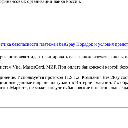
офинансовых организаций Банка России.
итика безопасности платежей best2pay
Порядок и условия предс
рые позволяют идентифицировать вас, а также изучать, как вы и
й.
стем Visa, MasterCard, МИР. При оплате банковской картой без
инение. Используется протокол TLS 1.2. Компания Best2Pay со
ционные данные и др. не поступают в Интернет-магазин. Их обр
нтех-Маркет», не может получить банковские и персональные д