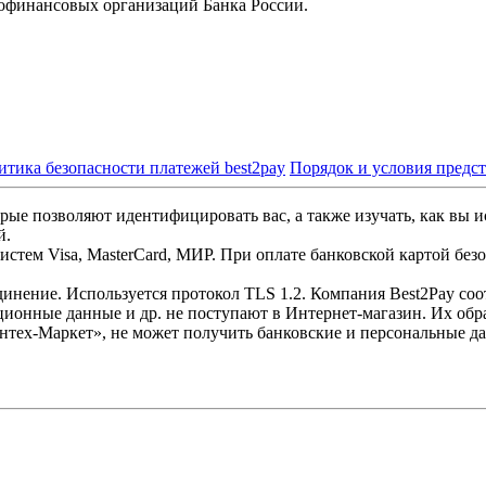
офинансовых организаций Банка России.
итика безопасности платежей best2pay
Порядок и условия предс
рые позволяют идентифицировать вас, а также изучать, как вы и
й.
стем Visa, MasterCard, МИР. При оплате банковской картой без
инение. Используется протокол TLS 1.2. Компания Best2Pay со
ционные данные и др. не поступают в Интернет-магазин. Их обр
нтех-Маркет», не может получить банковские и персональные д