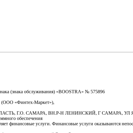
знака (знака обслуживания) «BOOSTRA» № 575896
» (ООО «Финтех-Маркет»),
БЛАСТЬ, Г.О. САМАРА, ВН.Р-Н ЛЕНИНСКИЙ, Г САМАРА, УЛ Я
аммного обеспечения
вляет финансовые услуги. Финансовые услуги оказываются неп