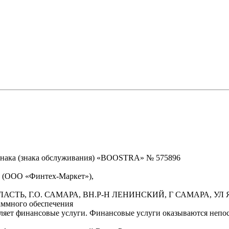
знака (знака обслуживания) «BOOSTRA» № 575896
» (ООО «Финтех-Маркет»),
БЛАСТЬ, Г.О. САМАРА, ВН.Р-Н ЛЕНИНСКИЙ, Г САМАРА, УЛ Я
аммного обеспечения
вляет финансовые услуги. Финансовые услуги оказываются неп