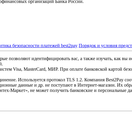
офинансовых организаций Банка России.
итика безопасности платежей best2pay
Порядок и условия предс
рые позволяют идентифицировать вас, а также изучать, как вы и
й.
стем Visa, MasterCard, МИР. При оплате банковской картой без
инение. Используется протокол TLS 1.2. Компания Best2Pay со
ционные данные и др. не поступают в Интернет-магазин. Их обр
нтех-Маркет», не может получить банковские и персональные д