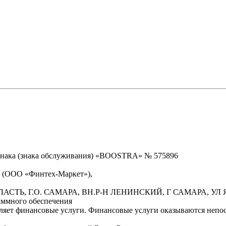
знака (знака обслуживания) «BOOSTRA» № 575896
» (ООО «Финтех-Маркет»),
БЛАСТЬ, Г.О. САМАРА, ВН.Р-Н ЛЕНИНСКИЙ, Г САМАРА, УЛ Я
аммного обеспечения
вляет финансовые услуги. Финансовые услуги оказываются неп