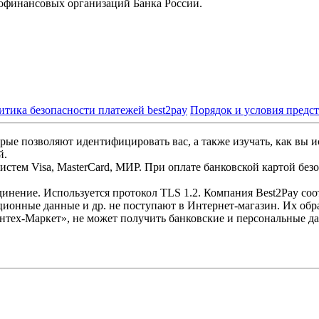
офинансовых организаций Банка России.
итика безопасности платежей best2pay
Порядок и условия предс
рые позволяют идентифицировать вас, а также изучать, как вы и
й.
стем Visa, MasterCard, МИР. При оплате банковской картой без
инение. Используется протокол TLS 1.2. Компания Best2Pay со
ционные данные и др. не поступают в Интернет-магазин. Их обр
нтех-Маркет», не может получить банковские и персональные д