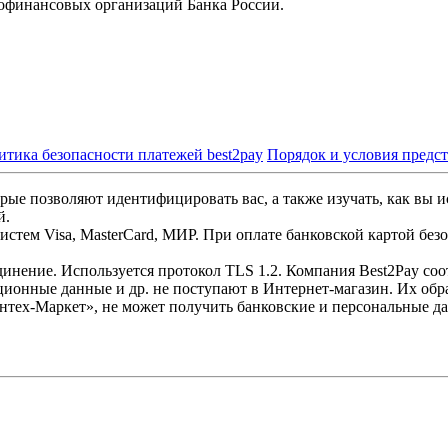
офинансовых организаций Банка России.
итика безопасности платежей best2pay
Порядок и условия предс
рые позволяют идентифицировать вас, а также изучать, как вы и
й.
стем Visa, MasterCard, МИР. При оплате банковской картой без
инение. Используется протокол TLS 1.2. Компания Best2Pay со
ционные данные и др. не поступают в Интернет-магазин. Их обр
нтех-Маркет», не может получить банковские и персональные д