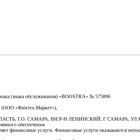
знака (знака обслуживания) «BOOSTRA» № 575896
» (ООО «Финтех-Маркет»),
БЛАСТЬ, Г.О. САМАРА, ВН.Р-Н ЛЕНИНСКИЙ, Г САМАРА, УЛ Я
аммного обеспечения
вляет финансовые услуги. Финансовые услуги оказываются неп