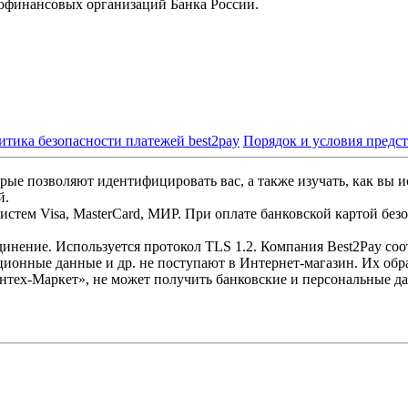
офинансовых организаций Банка России.
итика безопасности платежей best2pay
Порядок и условия предс
рые позволяют идентифицировать вас, а также изучать, как вы и
й.
стем Visa, MasterCard, МИР. При оплате банковской картой без
инение. Используется протокол TLS 1.2. Компания Best2Pay со
ционные данные и др. не поступают в Интернет-магазин. Их обр
нтех-Маркет», не может получить банковские и персональные д