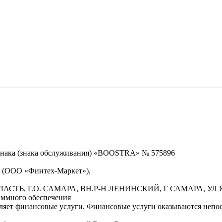
знака (знака обслуживания) «BOOSTRA» № 575896
» (ООО «Финтех-Маркет»),
БЛАСТЬ, Г.О. САМАРА, ВН.Р-Н ЛЕНИНСКИЙ, Г САМАРА, УЛ Я
аммного обеспечения
вляет финансовые услуги. Финансовые услуги оказываются неп