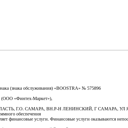
знака (знака обслуживания) «BOOSTRA» № 575896
» (ООО «Финтех-Маркет»),
БЛАСТЬ, Г.О. САМАРА, ВН.Р-Н ЛЕНИНСКИЙ, Г САМАРА, УЛ Я
аммного обеспечения
вляет финансовые услуги. Финансовые услуги оказываются неп