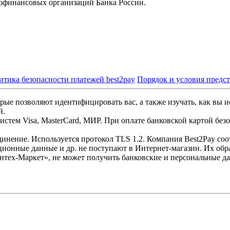
офинансовых организаций Банка России.
итика безопасности платежей best2pay
Порядок и условия предс
рые позволяют идентифицировать вас, а также изучать, как вы и
й.
стем Visa, MasterCard, МИР. При оплате банковской картой без
инение. Используется протокол TLS 1.2. Компания Best2Pay со
ционные данные и др. не поступают в Интернет-магазин. Их обр
нтех-Маркет», не может получить банковские и персональные д