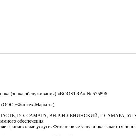
знака (знака обслуживания) «BOOSTRA» № 575896
» (ООО «Финтех-Маркет»),
БЛАСТЬ, Г.О. САМАРА, ВН.Р-Н ЛЕНИНСКИЙ, Г САМАРА, УЛ Я
аммного обеспечения
вляет финансовые услуги. Финансовые услуги оказываются неп