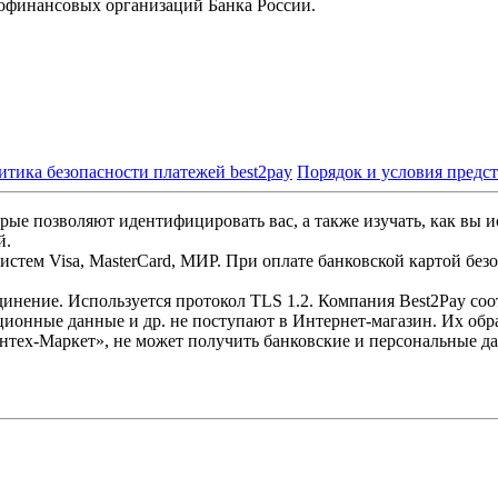
офинансовых организаций Банка России.
итика безопасности платежей best2pay
Порядок и условия предс
рые позволяют идентифицировать вас, а также изучать, как вы и
й.
стем Visa, MasterCard, МИР. При оплате банковской картой без
инение. Используется протокол TLS 1.2. Компания Best2Pay со
ционные данные и др. не поступают в Интернет-магазин. Их обр
нтех-Маркет», не может получить банковские и персональные д