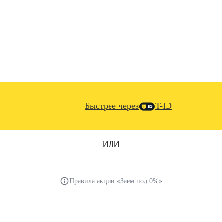
Быстрее через
T-ID
ИЛИ
Правила акции «Заем под 0%»