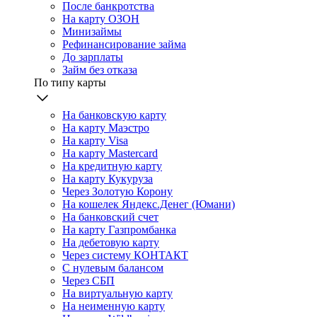
После банкротства
На карту ОЗОН
Минизаймы
Рефинансирование займа
До зарплаты
Займ без отказа
По типу карты
На банковскую карту
На карту Маэстро
На карту Visa
На карту Mastercard
На кредитную карту
На карту Кукуруза
Через Золотую Корону
На кошелек Яндекс.Денег (Юмани)
На банковский счет
На карту Газпромбанка
На дебетовую карту
Через систему КОНТАКТ
С нулевым балансом
Через СБП
На виртуальную карту
На неименную карту