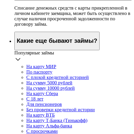
Списание денежных средств с карты прикрепленной в
личном кабинете заемщика, может быть осуществлено в
случае наличия просроченной задолженности по
договору займа.
Какие еще бывают займы?
Популярные займы
На карту МИР
По паспорту
С плохой кредитной историей
На сумму 5000 рублей
На сумму 10000 рублей
На карту Сбера
С 18 лет
Для пенсионеров
Без проверки кредитной истории
На карту ВТБ
На карту Т-Банка (Тинькофф)
На карту Альфа-банка
С просрочками