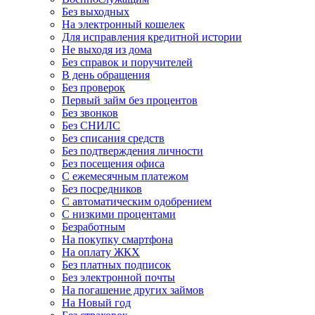
Без выходных
На электронный кошелек
Для исправления кредитной истории
Не выходя из дома
Без справок и поручителей
В день обращения
Без проверок
Первый займ без процентов
Без звонков
Без СНИЛС
Без списания средств
Без подтверждения личности
Без посещения офиса
С ежемесячным платежом
Без посредников
С автоматическим одобрением
С низкими процентами
Безработным
На покупку смартфона
На оплату ЖКХ
Без платных подписок
Без электронной почты
На погашение других займов
На Новый год