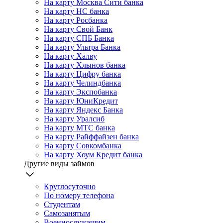
На карту Москва Сити банка
На карту НС банка
На карту Росбанка
На карту Свой Банк
На карту СПБ Банка
На карту Ультра Банка
На карту Халву
На карту Хлынов банка
На карту Цифру банка
На карту Челиндбанка
На карту Экспобанка
На карту ЮниКредит
На карту Яндекс Банка
На карту Уралсиб
На карту МТС банка
На карту Райффайзен банка
На карту Совкомбанка
На карту Хоум Кредит банка
Другие виды займов
Круглосуточно
По номеру телефона
Студентам
Самозанятым
Военнослужащим