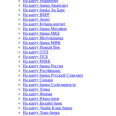
На карту Wildberries
На карту банка Авангард
На карту банка Ак Барс
На карту ВБРР
На карту Зенит
На карту Кубань кредит
На карту банка Мегафон
На карту банка МКБ
На карту Модульбанка
На карту банка МФК
На карту Новый Век
На карту ОТП
На карту ПСБ
На карту РНКБ
На карту банка Россия
На карту Ростфинанс
На карту банка Русский Стандарт
На карту Синара
На карту банка Солидарность
На карту Точка
На карту Финам
На карту Юнистрим
На карту Билайн банк
На карту Драйв Клик банка
На карту Локо банка