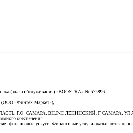
знака (знака обслуживания) «BOOSTRA» № 575896
» (ООО «Финтех-Маркет»),
БЛАСТЬ, Г.О. САМАРА, ВН.Р-Н ЛЕНИНСКИЙ, Г САМАРА, УЛ Я
аммного обеспечения
вляет финансовые услуги. Финансовые услуги оказываются неп