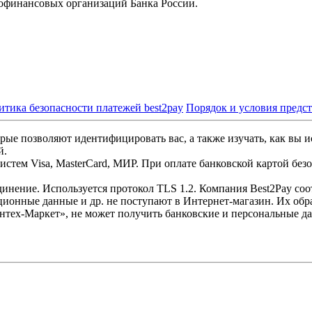
офинансовых организаций Банка России.
итика безопасности платежей best2pay
Порядок и условия предс
рые позволяют идентифицировать вас, а также изучать, как вы и
й.
стем Visa, MasterCard, МИР. При оплате банковской картой без
инение. Используется протокол TLS 1.2. Компания Best2Pay со
ционные данные и др. не поступают в Интернет-магазин. Их обр
нтех-Маркет», не может получить банковские и персональные д